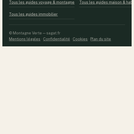
Tous les guides voyage & montagne
Tous les guides maison & habi
Tous les guides immobilier
© Montagne Verte — sagat.fr
Mentions légales
·
Confidentialité
·
Cookies
·
Plan du site