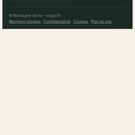
© Montagne Verte — sagat.fr
Mentions légales
·
Confidentialité
·
Cookies
·
Plan du site