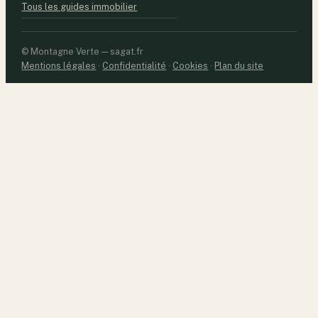
Tous les guides immobilier
© Montagne Verte — sagat.fr
Mentions légales
·
Confidentialité
·
Cookies
·
Plan du site