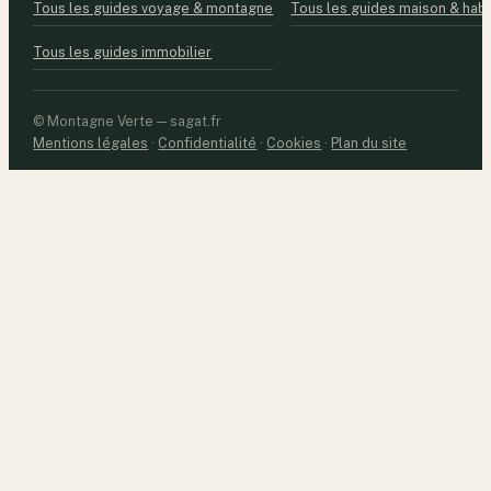
Tous les guides voyage & montagne
Tous les guides maison & habi
Tous les guides immobilier
© Montagne Verte — sagat.fr
Mentions légales
·
Confidentialité
·
Cookies
·
Plan du site