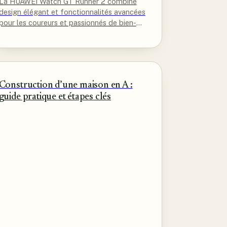
La HUAWEI Watch GT Runner 2 combine
design élégant et fonctionnalités avancées
pour les coureurs et passionnés de bien-
être, offrant une expérience sportive et
santé inégalée.
Construction d’une maison en A :
guide pratique et étapes clés