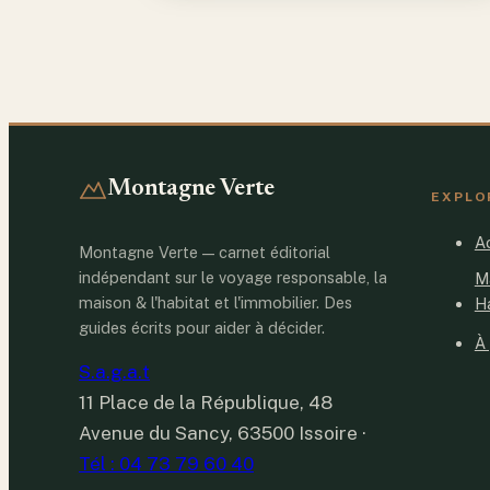
Montagne Verte
EXPLO
Ac
Montagne Verte — carnet éditorial
indépendant sur le voyage responsable, la
M
maison & l'habitat et l'immobilier. Des
H
guides écrits pour aider à décider.
À
S.a.g.a.t
11 Place de la République, 48
Avenue du Sancy, 63500 Issoire
·
Tél : 04 73 79 60 40