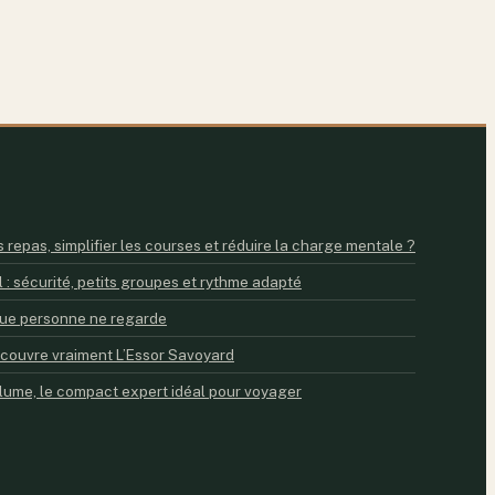
 repas, simplifier les courses et réduire la charge mentale ?
 : sécurité, petits groupes et rythme adapté
e que personne ne regarde
 couvre vraiment L’Essor Savoyard
lume, le compact expert idéal pour voyager