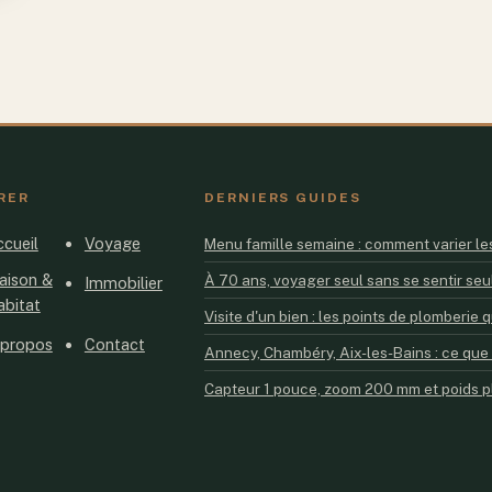
RER
DERNIERS GUIDES
cueil
Voyage
Menu famille semaine : comment varier les
aison &
À 70 ans, voyager seul sans se sentir seul
Immobilier
abitat
Visite d'un bien : les points de plomberi
 propos
Contact
Annecy, Chambéry, Aix-les-Bains : ce que
Capteur 1 pouce, zoom 200 mm et poids p