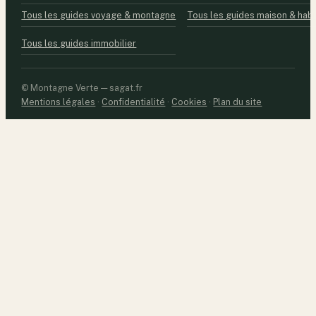
Tous les guides voyage & montagne
Tous les guides maison & habi
Tous les guides immobilier
© Montagne Verte — sagat.fr
Mentions légales
·
Confidentialité
·
Cookies
·
Plan du site