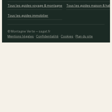
Tous les guides voyage & montagne
Tous les guides maison & habi
Tous les guides immobilier
© Montagne Verte — sagat.fr
Mentions légales
·
Confidentialité
·
Cookies
·
Plan du site