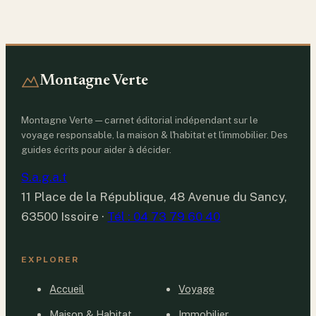
Montagne Verte
Montagne Verte — carnet éditorial indépendant sur le
voyage responsable, la maison & l'habitat et l'immobilier. Des
guides écrits pour aider à décider.
S.a.g.a.t
11 Place de la République, 48 Avenue du Sancy,
63500 Issoire
·
Tél : 04 73 79 60 40
EXPLORER
Accueil
Voyage
Maison & Habitat
Immobilier