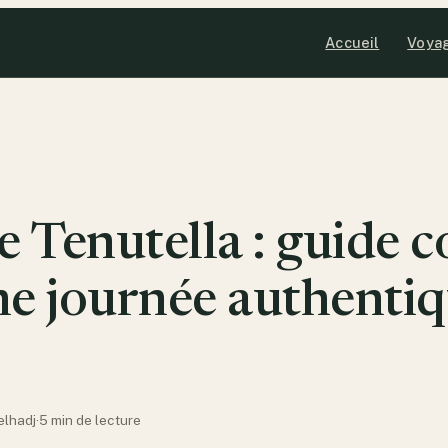
Accueil
Voya
e Tenutella : guide 
e journée authentiq
elhadj
·
5 min de lecture