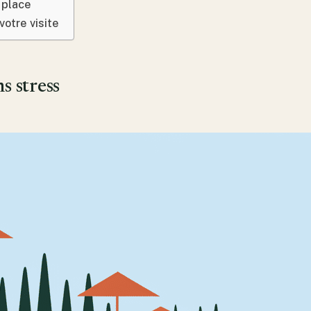
 place
otre visite
s stress