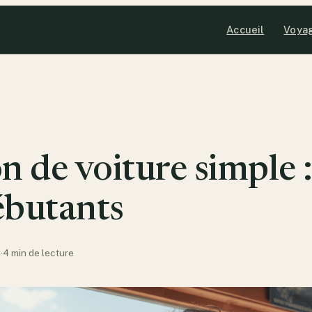
Accueil
Voya
n de voiture simple 
ébutants
j
·
4 min de lecture