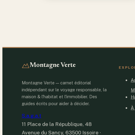
Montagne Verte
EXPLO
Ac
Montagne Verte — carnet éditorial
indépendant sur le voyage responsable, la
M
maison & l'habitat et l'immobilier. Des
H
guides écrits pour aider à décider.
À
S.a.g.a.t
11 Place de la République, 48
Avenue du Sancy, 63500 Issoire
·