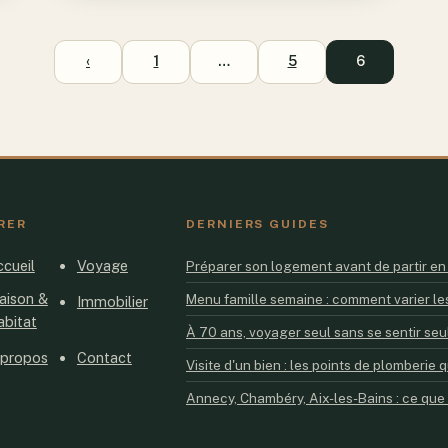
‹
1
…
5
6
RER
DERNIERS GUIDES
cueil
Voyage
Préparer son logement avant de partir en v
aison &
Menu famille semaine : comment varier les
Immobilier
abitat
À 70 ans, voyager seul sans se sentir seul
 propos
Contact
Visite d'un bien : les points de plomberi
Annecy, Chambéry, Aix-les-Bains : ce que