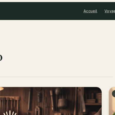
Accueil
Voya
o