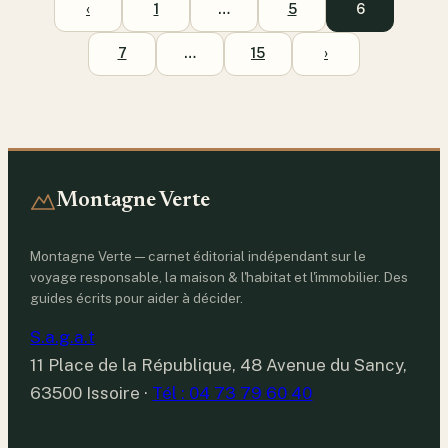
‹
1
…
5
6
7
…
15
›
Montagne Verte
Montagne Verte — carnet éditorial indépendant sur le
voyage responsable, la maison & l'habitat et l'immobilier. Des
guides écrits pour aider à décider.
S.a.g.a.t
11 Place de la République, 48 Avenue du Sancy,
63500 Issoire
·
Tél : 04 73 79 60 40